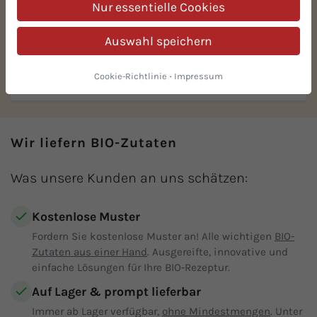
Nur essentielle Cookies
Auswahl speichern
Cookie-Richtlinie
·
Impressum
BIO-Dattelwürfel 5x5
Wir liefern BIO-Zutaten
Was unsere Kunden an uns schätzen:
Kostenlose Muster
Fordern Sie kostenlose Muster an! Alle wichtigen
BIO-
Zutaten aus einer Hand
. Ausgereifte, innovative und
einfache Lösungen für Ihre BIO-Rezeptur.
Auf Lager & prompt lieferbar
Immer ab Lager verfügbar,
ohne Mindestmengen
. Unter