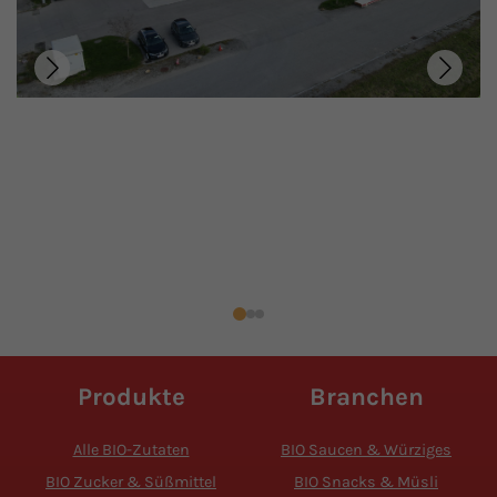
Produkte
Branchen
Alle BIO-Zutaten
BIO Saucen & Würziges
BIO Zucker & Süßmittel
BIO Snacks & Müsli