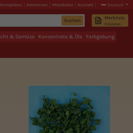
-Kompetenz
Referenzen
Mitarbeiter
Kontakt
Deutsch
Merkliste
Suchen
0
Zutaten
ucht & Gemüse
Konzentrate & Öle
Farbgebung