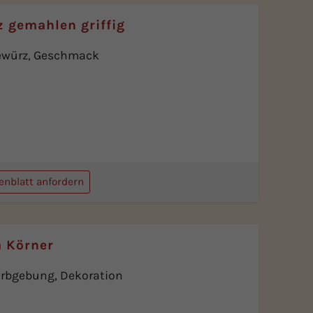
z gemahlen griffig
ewürz, Geschmack
enblatt anfordern
a Körner
rbgebung, Dekoration