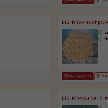
Weitere Infos
Dat
BIO-Knoblauchpulv
sa
ei
Weitere Infos
Dat
BIO-Krenpulver (=M