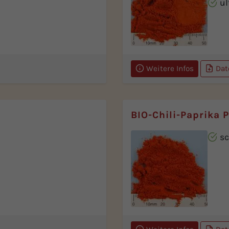
ul
Weitere Infos
Dat
BIO-Chili-Paprika 
sc