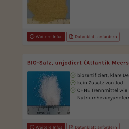
Weitere Infos
Datenblatt anfordern
BIO-Salz, unjodiert (Atlantik Meers
biozertifiziert, klare D
kein Zusatz von Jod
OHNE Trennmittel wie
Natriumhexacyanoferra
Weitere Infos
Datenblatt anfordern