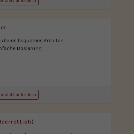
enblatt anfordern
er
uberes bequemes Arbeiten
nfache Dosierung
enblatt anfordern
eerrettich)