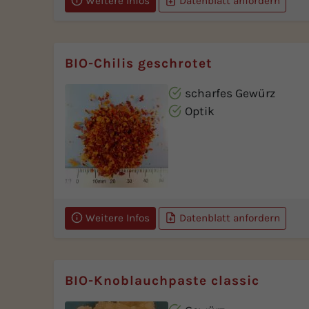
Weitere Infos
Datenblatt anfordern
BIO-Chilis geschrotet
scharfes Gewürz
Optik
Weitere Infos
Datenblatt anfordern
BIO-Knoblauchpaste classic