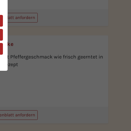
enblatt anfordern
 Lake
ingt Pfeffergeschmack wie frisch geerntet in
r Rezept
enblatt anfordern