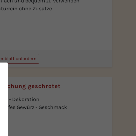
infach und bequem zu verwenden
turrein ohne Zusätze
enblatt anfordern
Mischung geschrotet
rbe - Dekoration
harfes Gewürz - Geschmack