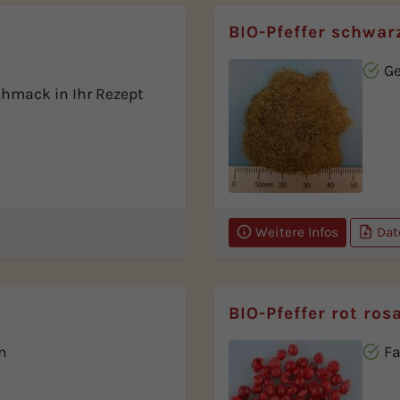
BIO-Pfeffer schwar
G
chmack in Ihr Rezept
Weitere Infos
Dat
BIO-Pfeffer rot ros
n
Fa