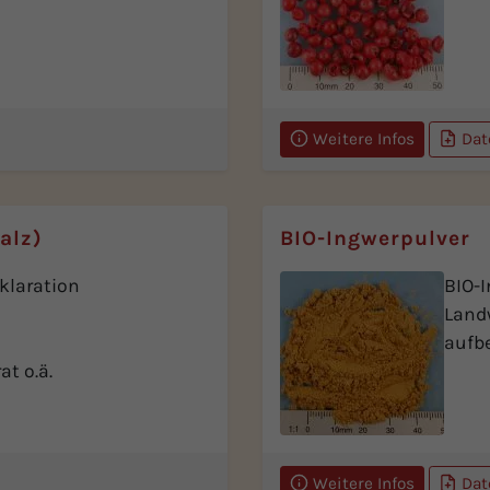
Weitere Infos
Dat
alz)
BIO-Ingwerpulver
eklaration
BIO-I
Landw
aufbe
t o.ä.
Weitere Infos
Dat