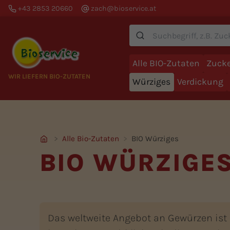
+43 2853 20660
zach@bioservice.at
Suche
Alle BIO-Zutaten
Zucke
WIR LIEFERN BIO-ZUTATEN
Würziges
Verdickung
Alle Bio-Zutaten
BIO Würziges
BIO WÜRZIGE
Das weltweite Angebot an Gewürzen ist