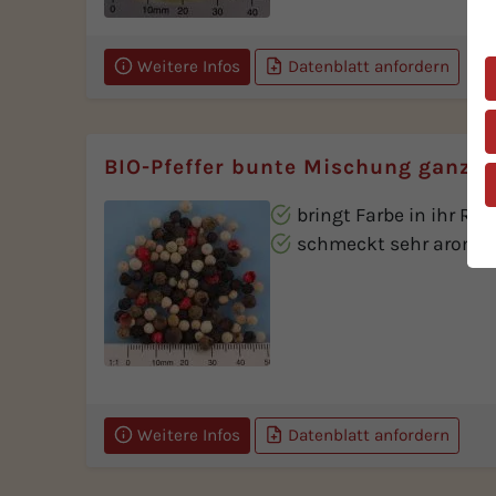
Weitere Infos
Datenblatt anfordern
BIO-Pfeffer bunte Mischung ganze 
bringt Farbe in ihr Rez
schmeckt sehr aromat
Weitere Infos
Datenblatt anfordern