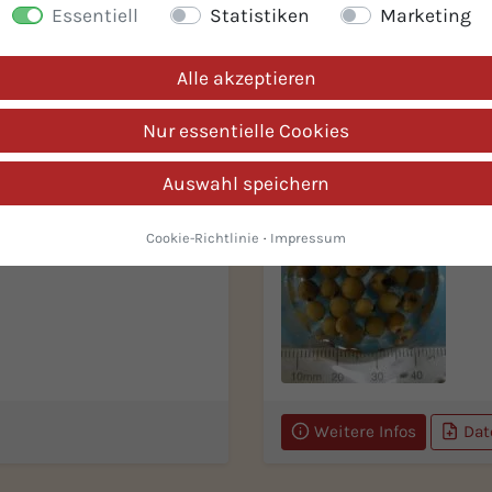
Essentiell
Statistiken
Marketing
Weitere Infos
Dat
Alle akzeptieren
Nur essentielle Cookies
Körner
BIO-Pfeffer grün in
Auswahl speichern
ept
br
Cookie-Richtlinie
·
Impressum
isch
Ih
Weitere Infos
Dat