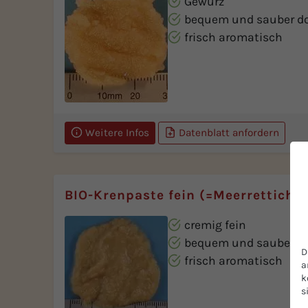
Gewürz
bequem und sauber do
frisch aromatisch
Weitere Infos
Datenblatt anfordern
BIO-Krenpaste fein (=Meerrettich)
cremig fein
bequem und sauber do
D
frisch aromatisch
a
k
s