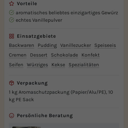
Vorteile
aromatisches beliebtes einzigartiges Gewürz
echtes Vanillepulver
Einsatzgebiete
Backwaren
Pudding
Vanillezucker
Speiseeis
Cremen
Dessert
Schokolade
Konfekt
Seifen
Würziges
Kekse
Spezialitäten
Verpackung
1 kg Aromaschutzpackung (Papier/Alu/PE), 10
kg PE Sack
Persönliche Beratung