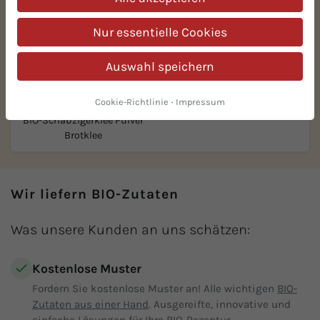
Nur essentielle Cookies
Auswahl speichern
Cookie-Richtlinie
·
Impressum
BIO-Schabzigerklee Pulver
Brotklee
Wir liefern BIO-Zutaten
Was unsere Kunden an uns schätzen:
Kostenlose Muster
Fordern Sie kostenlose Muster an! Alle wichtigen
BIO-
Zutaten aus einer Hand
. Ausgereifte, innovative und
einfache Lösungen für Ihre BIO-Rezeptur.