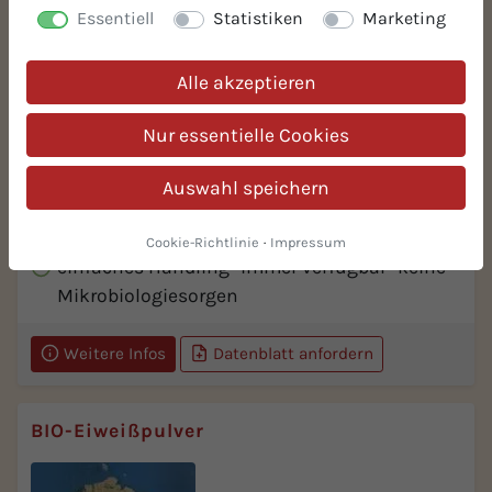
Essentiell
Statistiken
Marketing
Alle akzeptieren
Nur essentielle Cookies
Hervorragende emulgierende Eigenschaft
(Emulgator)
Auswahl speichern
Natürliche Farbgebung durch hohen
Carotinoidgehalt
Cookie-Richtlinie
·
Impressum
einfaches Handling -immer verfügbar -keine
Mikrobiologiesorgen
Weitere Infos
Datenblatt anfordern
BIO-Eiweißpulver