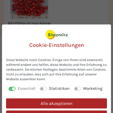
BIO-Pfeffer rot rosa Körner
Wir liefern BIO-Zutaten
Cookie-Einstellungen
Was unsere Kunden an uns schätzen:
Diese Website nutzt Cookies. Einige von ihnen sind essenziell,
während andere uns helfen, diese Website und Ihre Erfahrung zu
verbessern. Sie können festlegen, bestimmte Arten von Cookies
Kostenlose Muster
nicht zu erlauben, was sich auf Ihre Erfahrung auf unserer
Fordern Sie kostenlose Muster an! Alle wichtigen
BIO-
Website auswirken kann.
Zutaten aus einer Hand
. Ausgereifte, innovative und
Essentiell
Statistiken
Marketing
einfache Lösungen für Ihre BIO-Rezeptur.
Auf Lager & prompt lieferbar
Alle akzeptieren
Immer ab Lager verfügbar,
ohne Mindestmengen
. Unter
optimalen konditionierten Lagerbedingungen gleichen