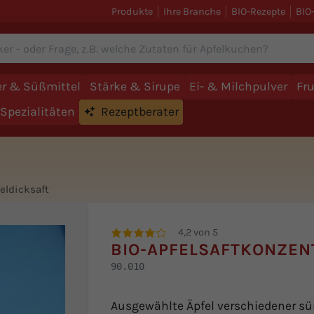
Produkte
Ihre Branche
BIO-Rezepte
BIO
r & Süßmittel
Stärke & Sirupe
Ei- & Milchpulver
Fr
Spezialitäten
Rezeptberater
eldicksaft
4,2 von 5
BIO-APFELSAFTKONZEN
90.010
Ausgewählte Äpfel verschiedener süß