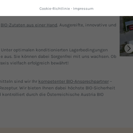
Cookie-Richtlinie
·
Impressum
n
BIO-Zutaten aus einer Hand
. Ausgereifte, innovative und
. Unter optimalen konditionierten Lagerbedingungen
ie aus. Sie können dabei Sorgenfrei mit uns wachsen. Ob
axis vielfach erfolgreich bewährt!
itteln sind wir Ihr
kompetenter BIO-Ansprechpartner
–
Rezeptur. Wir bieten Ihnen dabei höchste BIO-Sicherheit
 kontrolliert durch die Österreichische Austria BIO