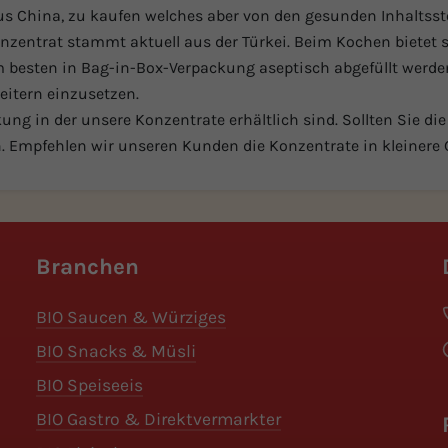
us China, zu kaufen welches aber von den gesunden Inhaltsst
Konzentrat stammt aktuell aus der Türkei. Beim Kochen bietet 
am besten in Bag-in-Box-Verpackung aseptisch abgefüllt werd
eitern einzusetzen.
ng in der unsere Konzentrate erhältlich sind. Sollten Sie di
 Empfehlen wir unseren Kunden die Konzentrate in kleinere 
Branchen
BIO Saucen & Würziges
BIO Snacks & Müsli
BIO Speiseeis
BIO Gastro & Direktvermarkter