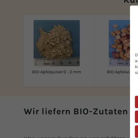
D
a
k
BIO-Apfelpulver 0 - 2 mm
BIO-Apfelwürfel
s
Wir liefern BIO-Zutaten