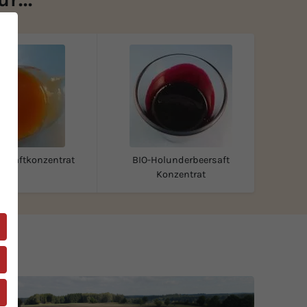
ensaftkonzentrat
BIO-Holunderbeersaft
Konzentrat