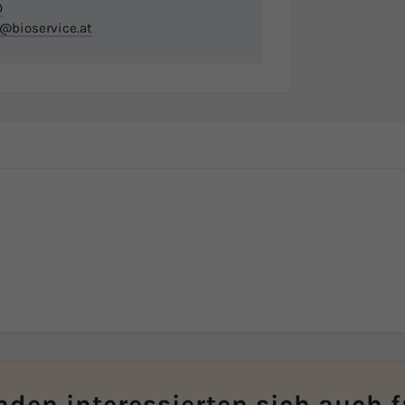
0
o@bioservice.at
den interessierten sich auch fü