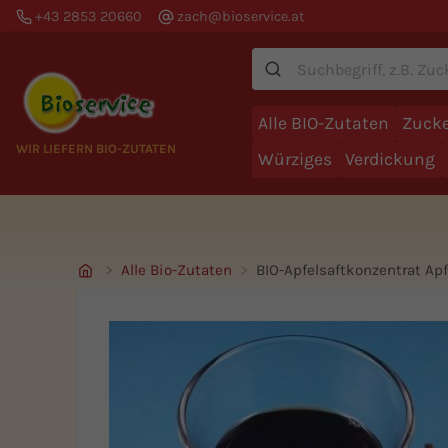
+43 2853 20660
zach@bioservice.at
Suche
Alle BIO-Zutaten
Zucke
WIR LIEFERN BIO-ZUTATEN
Würziges
Verdickung
Alle Bio-Zutaten
BIO-Apfelsaftkonzentrat Apf