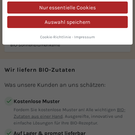
Nur essentielle Cookies
Auswahl speichern
Cookie-Richtlinie
·
Impressum
BIO-Sonnenblumenkerne
Wir liefern BIO-Zutaten
Was unsere Kunden an uns schätzen:
Kostenlose Muster
Fordern Sie kostenlose Muster an! Alle wichtigen
BIO-
Zutaten aus einer Hand
. Ausgereifte, innovative und
einfache Lösungen für Ihre BIO-Rezeptur.
Auf Lager & prompt lieferbar