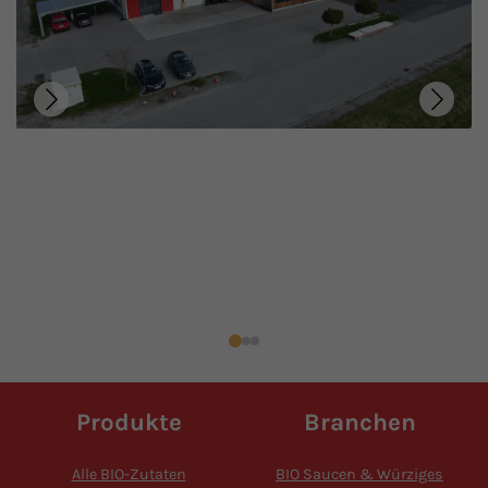
Produkte
Branchen
Alle BIO-Zutaten
BIO Saucen & Würziges