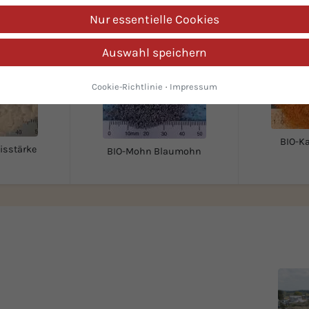
Nur essentielle Cookies
Auswahl speichern
Cookie-Richtlinie
·
Impressum
BIO-Ka
sstärke
BIO-Mohn Blaumohn