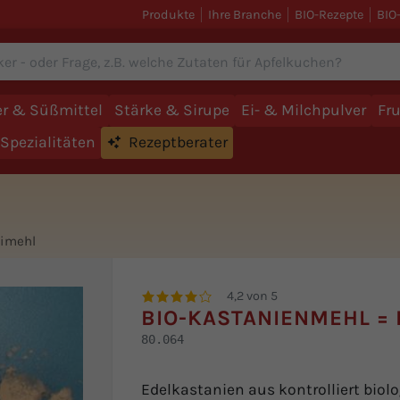
Produkte
Ihre Branche
BIO-Rezepte
BIO
r & Süßmittel
Stärke & Sirupe
Ei- & Milchpulver
Fr
Spezialitäten
Rezeptberater
nimehl
4,2 von 5
BIO-KASTANIENMEHL =
80.064
Edelkastanien aus kontrolliert biol