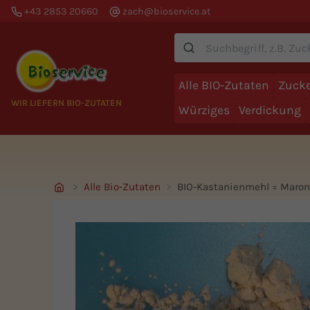
+43 2853 20660
zach@bioservice.at
Suche
Alle BIO-Zutaten
Zucke
WIR LIEFERN BIO-ZUTATEN
Würziges
Verdickung
Alle Bio-Zutaten
BIO-Kastanienmehl = Maro