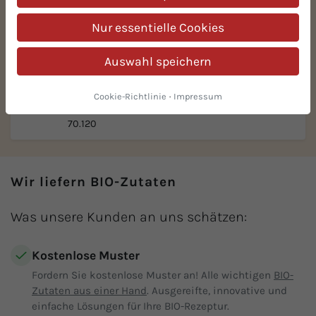
Nur essentielle Cookies
Auswahl speichern
Cookie-Richtlinie
·
Impressum
BIO-Mandelmus weiß, hell
70.120
Wir liefern BIO-Zutaten
Was unsere Kunden an uns schätzen:
Kostenlose Muster
Fordern Sie kostenlose Muster an! Alle wichtigen
BIO-
Zutaten aus einer Hand
. Ausgereifte, innovative und
einfache Lösungen für Ihre BIO-Rezeptur.