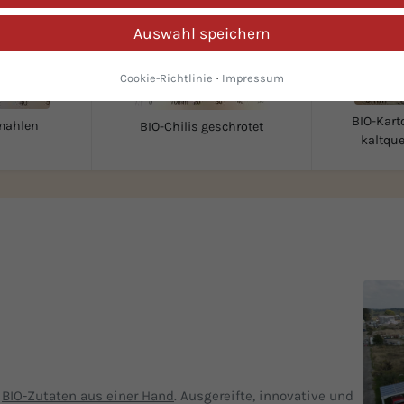
Auswahl speichern
Cookie-Richtlinie
·
Impressum
BIO-Karto
mahlen
BIO-Chilis geschrotet
kaltque
n
BIO-Zutaten aus einer Hand
. Ausgereifte, innovative und