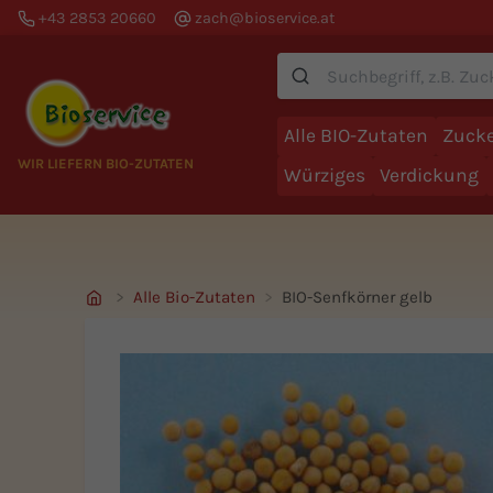
+43 2853 20660
zach@bioservice.at
Suche
Alle BIO-Zutaten
Zucke
WIR LIEFERN BIO-ZUTATEN
Würziges
Verdickung
Alle Bio-Zutaten
BIO-Senfkörner gelb