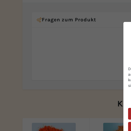
Fragen zum Produkt
D
a
k
s
Kun