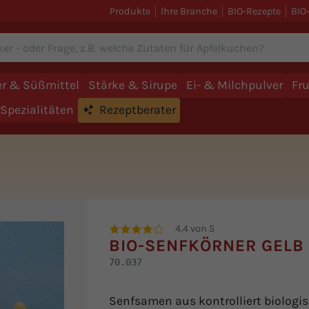
Produkte
Ihre Branche
BIO-Rezepte
BIO
r & Süßmittel
Stärke & Sirupe
Ei- & Milchpulver
Fr
Spezialitäten
Rezeptberater
4,4 von 5
BIO-SENFKÖRNER GELB
70.037
Senfsamen aus kontrolliert biologi