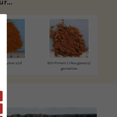
r...
rrypulver süß
BIO-Piment (=Neugewürz)
gemahlen