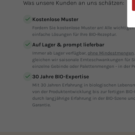
Was unsere Kunden an uns schätzen:
Kostenlose Muster
Fordern Sie kostenlose Muster an! Alle wichtige
einfache Lösungen für Ihre BIO-Rezeptur.
Auf Lager & prompt lieferbar
Immer ab Lager verfügbar,
ohne Mindestmengen
gleichen wir saisonale Ernteschwankungen für S
einzelne Gebinde oder Palettenmengen - in der Pr
30 Jahre BIO-Expertise
Mit 30 Jahren Erfahrung in biologischen Lebensm
von der Produktentwicklung bis zur fertigen BIO-
durch langjährige Erfahrung in der BIO-Szene und
Garantie.