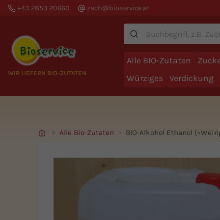
+43 2853 20660
zach@bioservice.at
Suche
Alle BIO-Zutaten
Zucke
WIR LIEFERN BIO-ZUTATEN
Würziges
Verdickung
Alle Bio-Zutaten
BIO-Alkohol Ethanol (=Wein