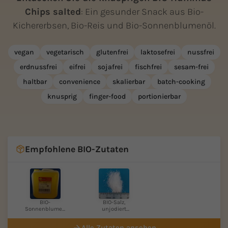
Chips salted
: Ein gesunder Snack aus Bio-
Kichererbsen, Bio-Reis und Bio-Sonnenblumenöl.
vegan
vegetarisch
glutenfrei
laktosefrei
nussfrei
erdnussfrei
eifrei
sojafrei
fischfrei
sesam-frei
haltbar
convenience
skalierbar
batch-cooking
knusprig
finger-food
portionierbar
Empfohlene BIO-Zutaten
BIO-
BIO-Salz,
Sonnenblumen
unjodiert
-KERNÖL
(Atlantik...
Alle Zutaten ansehen