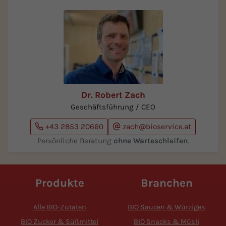
Dr. Robert Zach
Geschäftsführung / CEO
+43 2853 20660
zach@bioservice.at
Persönliche Beratung
ohne Warteschleifen
.
Produkte
Branchen
Alle BIO-Zutaten
BIO Saucen & Würziges
BIO Zucker & Süßmittel
BIO Snacks & Müsli