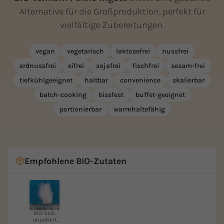
Alternative für die Großproduktion, perfekt für
vielfältige Zubereitungen.
vegan
vegetarisch
laktosefrei
nussfrei
erdnussfrei
eifrei
sojafrei
fischfrei
sesam-frei
tiefkühlgeeignet
haltbar
convenience
skalierbar
batch-cooking
bissfest
buffet-geeignet
portionierbar
warmhaltefähig
Empfohlene BIO-Zutaten
BIO-Salz,
unjodiert