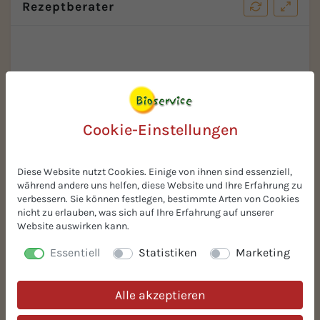
Rezeptberater
Cookie-Einstellungen
Diese Website nutzt Cookies. Einige von ihnen sind essenziell,
während andere uns helfen, diese Website und Ihre Erfahrung zu
Ihre Vorteile
verbessern. Sie können festlegen, bestimmte Arten von Cookies
nicht zu erlauben, was sich auf Ihre Erfahrung auf unserer
Kostenlose Muster
Website auswirken kann.
Fordern Sie kostenlose Muster an! 100% Risikofrei.
Essentiell
Statistiken
Marketing
Ausgereifte, innovative und einfache Lösungen für
Ihre BIO-Rezeptur.
Alle akzeptieren
Auf Lager & prompt lieferbar