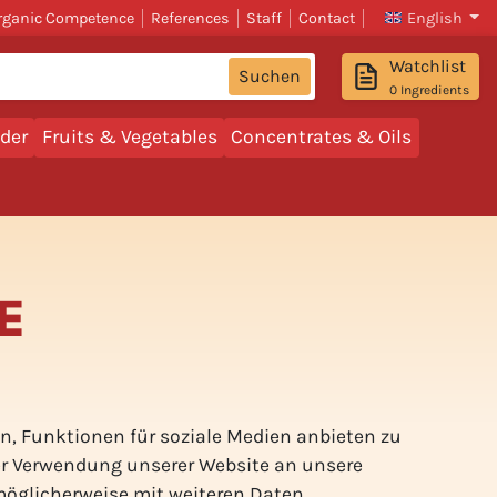
rganic Competence
References
Staff
Contact
English
Watchlist
Suchen
0
Ingredients
der
Fruits & Vegetables
Concentrates & Oils
E
n, Funktionen für soziale Medien anbieten zu
rer Verwendung unserer Website an unsere
 möglicherweise mit weiteren Daten