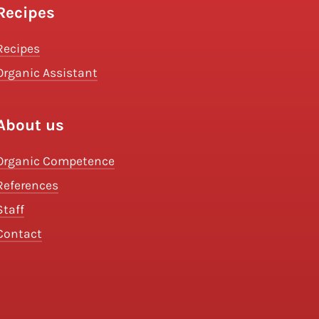
Recipes
Recipes
Organic Assistant
About us
Organic Competence
References
Staff
Contact