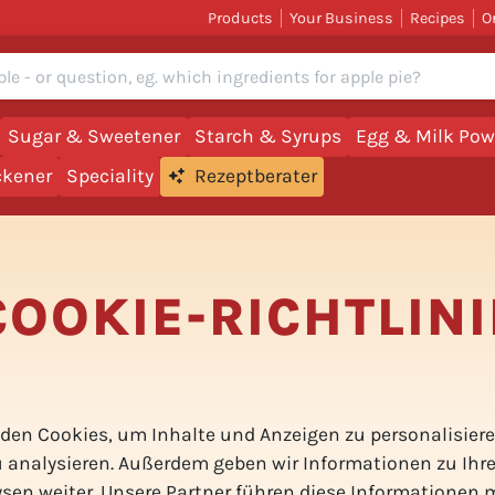
Products
Your Business
Recipes
O
Sugar & Sweetener
Starch & Syrups
Egg & Milk Pow
ckener
Speciality
Rezeptberater
COOKIE-RICHTLINI
den Cookies, um Inhalte und Anzeigen zu personalisiere
u analysieren. Außerdem geben wir Informationen zu Ih
ysen weiter. Unsere Partner führen diese Informationen