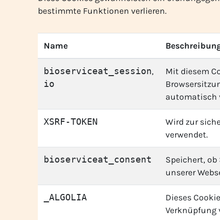
bestimmte Funktionen verlieren.
Name
Beschreibun
bioserviceat_session
,
Mit diesem Co
io
Browsersitzun
automatisch 
XSRF-TOKEN
Wird zur sich
verwendet.
bioserviceat_consent
Speichert, ob
unserer Webse
_ALGOLIA
Dieses Cooki
Verknüpfung 