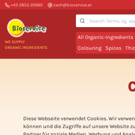
+43 2853 20660
zach@bioservice.at
Suche
All Organic-Ingredients
WE SUPPLY
Colouring
Spices
Thi
ORGANIC INGREDIENTS
Diese Webseite verwendet Cookies. Wir verwen
können und die Zugriffe auf unsere Website z
Partner für soziale Medien, Werbung und Anal