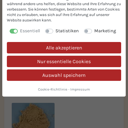
während andere uns helfen, diese Website und Ihre Erfahrung zu
verbessern. Sie können festlegen, bestimmte Arten von Cookies
BIO-Dinkelflocken
BIO-Birnenstücke fein
nicht zu erlauben, was sich auf Ihre Erfahrung auf unserer
geschnitten
Website auswirken kann.
Essentiell
Statistiken
Marketing
Alle akzeptieren
Nur essentielle Cookies
Auswahl speichern
BIO-Mandelkerne ganz,
BIO-Haselnussmus
ungeschält
Cookie-Richtlinie
·
Impressum