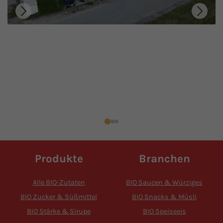
Produkte
Branchen
Alle BIO-Zutaten
BIO Saucen & Würziges
BIO Zucker & Süßmittel
BIO Snacks & Müsli
BIO Stärke & Sirupe
BIO Speiseeis