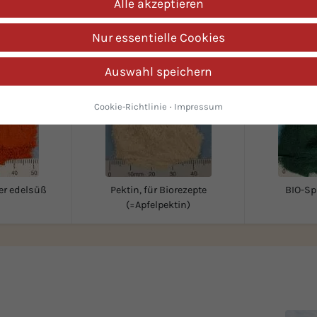
Alle akzeptieren
den interessierten sich auch fü
Nur essentielle Cookies
Auswahl speichern
Cookie-Richtlinie
·
Impressum
er edelsüß
Pektin, für Biorezepte
BIO-Spi
(=Apfelpektin)