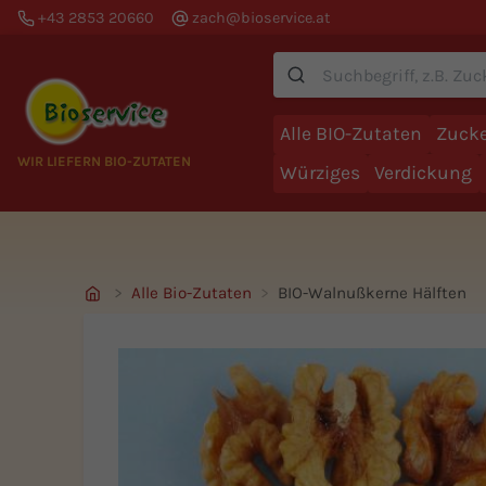
+43 2853 20660
zach@bioservice.at
Suche
Alle BIO-Zutaten
Zucke
WIR LIEFERN BIO-ZUTATEN
Würziges
Verdickung
Alle Bio-Zutaten
BIO-Walnußkerne Hälften