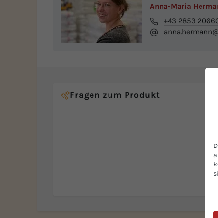
Anna-Maria Herma
+43 2853 2066
anna.hermann@b
Fragen zum Produkt
D
a
k
s