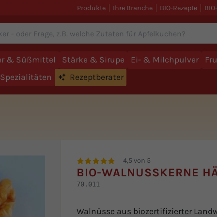
Produkte
Ihre Branche
BIO-Rezepte
BIO
r & Süßmittel
Stärke & Sirupe
Ei- & Milchpulver
Fr
Spezialitäten
Rezeptberater
4,5 von 5
BIO-WALNUSSKERNE HÄ
70.011
Walnüsse aus biozertifizierter Landw