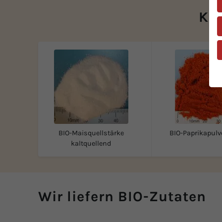
Kun
BIO-Maisquellstärke
BIO-Paprikapulv
kaltquellend
Wir liefern BIO-Zutaten