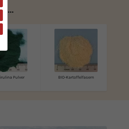
r...
rulina Pulver
BIO-Kartoffelfasern