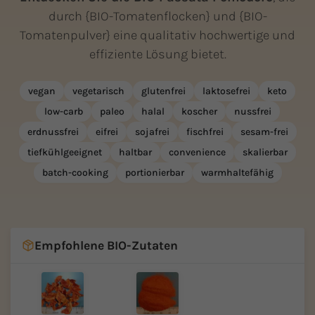
durch {BIO-Tomatenflocken} und {BIO-
Tomatenpulver} eine qualitativ hochwertige und
effiziente Lösung bietet.
vegan
vegetarisch
glutenfrei
laktosefrei
keto
low-carb
paleo
halal
koscher
nussfrei
erdnussfrei
eifrei
sojafrei
fischfrei
sesam-frei
tiefkühlgeeignet
haltbar
convenience
skalierbar
batch-cooking
portionierbar
warmhaltefähig
Empfohlene BIO-Zutaten