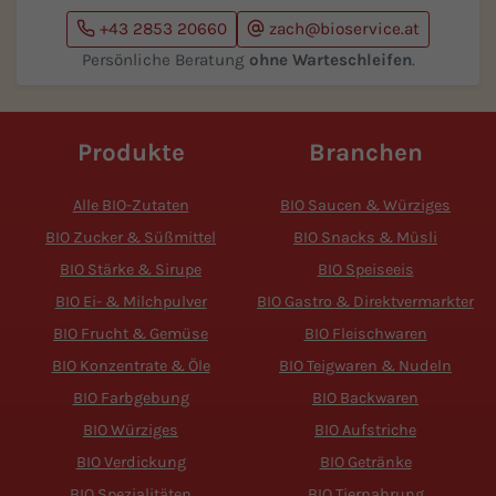
+43 2853 20660
zach@bioservice.at
Persönliche Beratung
ohne Warteschleifen
.
Produkte
Branchen
Alle BIO-Zutaten
BIO Saucen & Würziges
BIO Zucker & Süßmittel
BIO Snacks & Müsli
BIO Stärke & Sirupe
BIO Speiseeis
BIO Ei- & Milchpulver
BIO Gastro & Direktvermarkter
BIO Frucht & Gemüse
BIO Fleischwaren
BIO Konzentrate & Öle
BIO Teigwaren & Nudeln
BIO Farbgebung
BIO Backwaren
BIO Würziges
BIO Aufstriche
BIO Verdickung
BIO Getränke
BIO Spezialitäten
BIO Tiernahrung