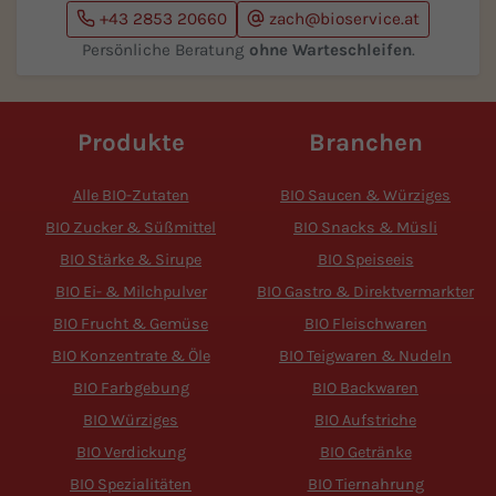
+43 2853 20660
zach@bioservice.at
Persönliche Beratung
ohne Warteschleifen
.
Produkte
Branchen
Alle BIO-Zutaten
BIO Saucen & Würziges
BIO Zucker & Süßmittel
BIO Snacks & Müsli
BIO Stärke & Sirupe
BIO Speiseeis
BIO Ei- & Milchpulver
BIO Gastro & Direktvermarkter
BIO Frucht & Gemüse
BIO Fleischwaren
BIO Konzentrate & Öle
BIO Teigwaren & Nudeln
BIO Farbgebung
BIO Backwaren
BIO Würziges
BIO Aufstriche
BIO Verdickung
BIO Getränke
BIO Spezialitäten
BIO Tiernahrung