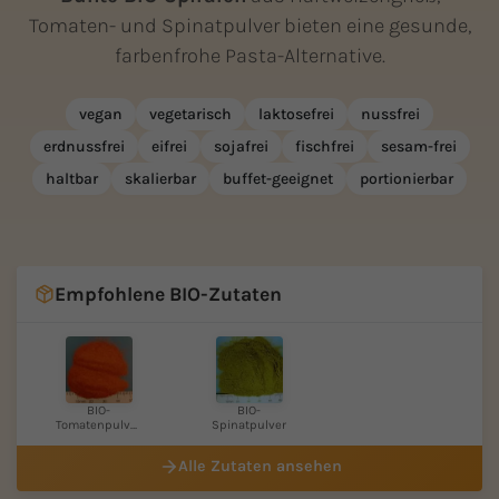
Tomaten- und Spinatpulver bieten eine gesunde,
farbenfrohe Pasta-Alternative.
vegan
vegetarisch
laktosefrei
nussfrei
erdnussfrei
eifrei
sojafrei
fischfrei
sesam-frei
haltbar
skalierbar
buffet-geeignet
portionierbar
Empfohlene BIO-Zutaten
BIO-
BIO-
Tomatenpulver
Spinatpulver
pur
Alle Zutaten ansehen