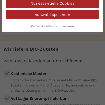
Nur essentielle Cookies
Auswahl speichern
Cookie-Richtlinie
·
Impressum
BIO-Mandelblättchen
Wir liefern BIO-Zutaten
Was unsere Kunden an uns schätzen:
Kostenlose Muster
Fordern Sie kostenlose Muster an! Alle wichtigen
BIO-
Zutaten aus einer Hand
. Ausgereifte, innovative und
einfache Lösungen für Ihre BIO-Rezeptur.
Auf Lager & prompt lieferbar
Immer ab Lager verfügbar,
ohne Mindestmengen
. Unter