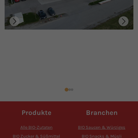
Produkte
Branchen
Alle BIO-Zutaten
BIO Saucen & Würziges
BIO Zucker & Süßmittel
BIO Snacks & Müsli