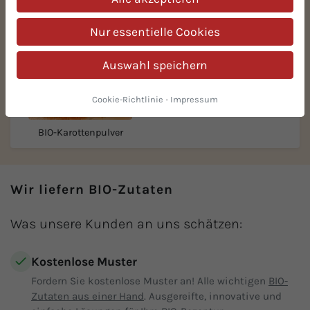
Nur essentielle Cookies
Auswahl speichern
Cookie-Richtlinie
·
Impressum
BIO-Karottenpulver
Wir liefern BIO-Zutaten
Was unsere Kunden an uns schätzen:
Kostenlose Muster
Fordern Sie kostenlose Muster an! Alle wichtigen
BIO-
Zutaten aus einer Hand
. Ausgereifte, innovative und