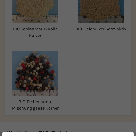
BIO-Topinamburknolle
BIO-Hefepulver Germ aktiv
Pulver
BIO-Pfeffer bunte
Mischung ganze Körner
Wir liefern BIO-Zutaten