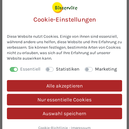
Was unsere Kunden an uns schätzen:
Cookie-Einstellungen
Kostenlose Muster
Fordern Sie kostenlose Muster an! Alle wichtigen
BIO-
Diese Website nutzt Cookies. Einige von ihnen sind essenziell,
Zutaten aus einer Hand
. Ausgereifte, innovative und
während andere uns helfen, diese Website und Ihre Erfahrung zu
verbessern. Sie können festlegen, bestimmte Arten von Cookies
einfache Lösungen für Ihre BIO-Rezeptur.
nicht zu erlauben, was sich auf Ihre Erfahrung auf unserer
Auf Lager & prompt lieferbar
Website auswirken kann.
Immer ab Lager verfügbar,
ohne Mindestmengen
. Unter
Essentiell
Statistiken
Marketing
optimalen konditionierten Lagerbedingungen gleichen
wir saisonale Ernteschwankungen für Sie aus. Sie
können dabei Sorgenfrei mit uns wachsen. Ob einzelne
Alle akzeptieren
Gebinde oder Palettenmengen - in der Praxis vielfach
erfolgreich bewährt!
Nur essentielle Cookies
30 Jahre BIO-Expertise
Auswahl speichern
Mit 30 Jahren Erfahrung in biologischen Lebensmitteln
sind wir Ihr
kompetenter BIO-Ansprechpartner
– von der
Produktentwicklung bis zur fertigen BIO-Rezeptur. Wir
Cookie-Richtlinie
·
Impressum