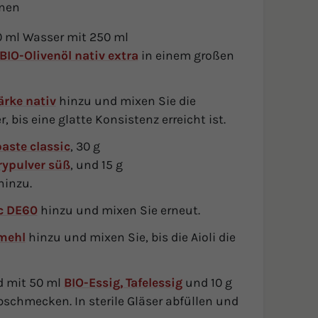
onen
 ml Wasser mit 250 ml
BIO-Olivenöl nativ extra
in einem großen
ärke nativ
hinzu und mixen Sie die
is eine glatte Konsistenz erreicht ist.
aste classic
, 30 g
rypulver süß
, und 15 g
hinzu.
ic DE60
hinzu und mixen Sie erneut.
mehl
hinzu und mixen Sie, bis die Aioli die
 mit 50 ml
BIO-Essig, Tafelessig
und 10 g
schmecken. In sterile Gläser abfüllen und