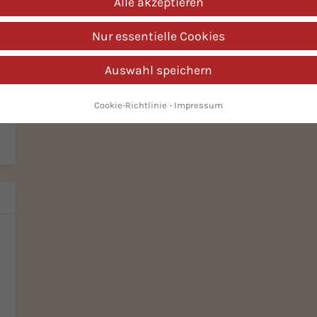
Alle akzeptieren
ie
Nur essentielle Cookies
n
n.
hl
Auswahl speichern
ng
Cookie-Richtlinie
·
Impressum
t
ch