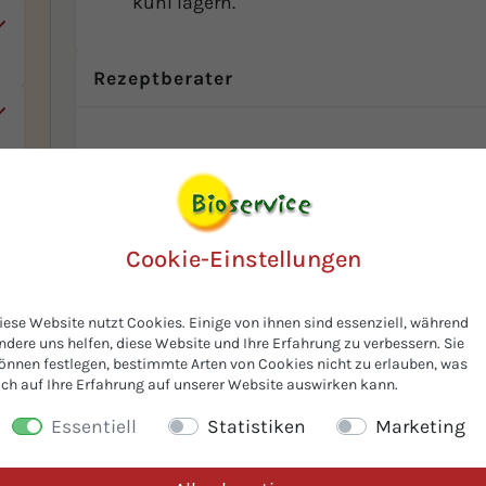
kühl lagern.
n
-
Rezeptberater
be
de
n
en
Cookie-Einstellungen
iese Website nutzt Cookies. Einige von ihnen sind essenziell, während
t
ndere uns helfen, diese Website und Ihre Erfahrung zu verbessern. Sie
önnen festlegen, bestimmte Arten von Cookies nicht zu erlauben, was
ich auf Ihre Erfahrung auf unserer Website auswirken kann.
Essentiell
Statistiken
Marketing
h