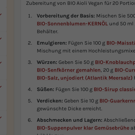
Zubereitung von BIO Aioli Vegan für 20 Porti
Vorbereitung der Basis:
Mischen Sie 500
BIO-Sonnenblumen-KERNÖL
und 50 ml
Behälter.
Emulgieren:
Fügen Sie 100 g
BIO-Maisst
Mischung mit einem Hochleistungsmixer, b
Würzen:
Geben Sie 50 g
BIO-Knoblauchp
BIO-Senfkörner gemahlen
, 20 g
BIO-Cur
BIO-Salz, unjodiert (Atlantik Meersalz)
Süßen:
Fügen Sie 100 g
BIO-Sirup class
.
Verdicken:
Geben Sie 10 g
BIO-Guarkern
gewünschte Dicke erreicht.
Abschmecken und Lagern:
Abschließend
n
BIO-Suppenpulver klar Gemüsebrühe
ab