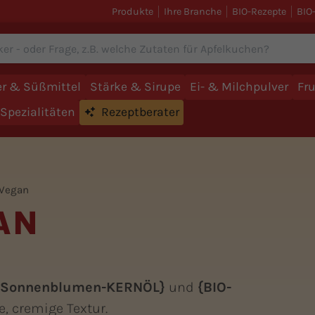
Produkte
Ihre Branche
BIO-Rezepte
BIO
r & Süßmittel
Stärke & Sirupe
Ei- & Milchpulver
Fr
Spezialitäten
Rezeptberater
 Vegan
AN
-Sonnenblumen-KERNÖL}
und
{BIO-
e, cremige Textur.