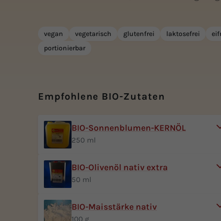
vegan
vegetarisch
glutenfrei
laktosefrei
eif
portionierbar
Empfohlene BIO-Zutaten
BIO-Sonnenblumen-KERNÖL
250 ml
BIO-Olivenöl nativ extra
50 ml
BIO-Maisstärke nativ
100 g