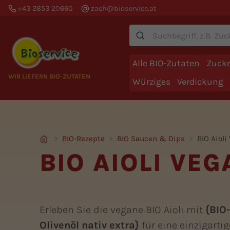
+43 2853 20660
zach@bioservice.at
Suche
Alle BIO-Zutaten
Zucke
WIR LIEFERN BIO-ZUTATEN
Würziges
Verdickung
BIO-Rezepte
BIO Saucen & Dips
BIO Aioli
BIO AIOLI VEG
Erleben Sie die vegane BIO Aioli mit
{BIO
Olivenöl nativ extra}
für eine einzigartig