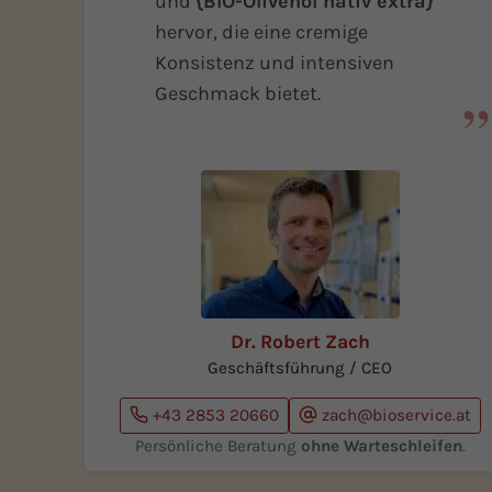
und
{BIO-Olivenöl nativ extra}
hervor, die eine cremige
Weitere Infos
Konsistenz und intensiven
Geschmack bietet.
Dr. Robert Zach
Geschäftsführung / CEO
+43 2853 20660
zach@bioservice.at
Persönliche Beratung
ohne Warteschleifen
.