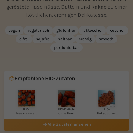
geröstete Haselnüsse, Datteln und Kakao zu einer
köstlichen, cremigen Delikatesse.
vegan
vegetarisch
glutenfrei
laktosefrei
koscher
eifrei
sojafrei
haltbar
cremig
smooth
portionierbar
Empfohlene BIO-Zutaten
BIO-
BIO-Datteln
BIO-
Haselnusskern
ohne Kern
Kakaopulver
e ganz
roh 10 – 12 %...
Alle Zutaten ansehen