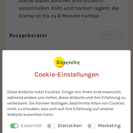
sterile Gläser abfüllen und luftdicht
verschließen. Kühl und trocken lagern; die
Creme ist bis zu 6 Monate haltbar.
Rezeptberater
Cookie-Einstellungen
Diese Website nutzt Cookies. Einige von ihnen sind essenziell,
während andere uns helfen, diese Website und Ihre Erfahrung zu
verbessern. Sie können festlegen, bestimmte Arten von Cookies
nicht zu erlauben, was sich auf Ihre Erfahrung auf unserer
Ihre Vorteile
Website auswirken kann.
Essentiell
Statistiken
Marketing
Kostenlose Muster