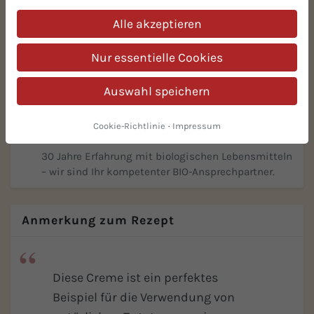
Fordern Sie kostenlose Muster an! 100% Risikofrei.
Alle akzeptieren
Ausgereifte, innovative und einfache Lösungen für
Ihre BIO-Rezeptur.
Nur essentielle Cookies
Auf Lager & prompt lieferbar
Alles auf Lager, keine Mindestmengen. Wir
Auswahl speichern
skalieren mit Ihren Anforderungen - in der Praxis
vielfach erfolgreich bewährt!
Cookie-Richtlinie
·
Impressum
30 Jahre BIO-Expertise
30 Jahre Erfahrung mit biologischen Lebensmitteln
– wir sind Ihr kompetenter BIO-Ansprechpartner.
Anmerkung zum Rezept
Diese Creme ist ein perfektes
Beispiel für die Verwendung von