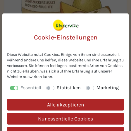
Cookie-Einstellungen
BIO MANGO-MARACUJA IN BIRNE-APFEL
Diese Website nutzt Cookies. Einige von ihnen sind essenziell,
während andere uns helfen, diese Website und Ihre Erfahrung zu
verbessern. Sie können festlegen, bestimmte Arten von Cookies
Die BIO Mango-Maracuja in Birne-Apfel-
nicht zu erlauben, was sich auf Ihre Erfahrung auf unserer
Kombination vereint exotische und heimische
Website auswirken kann.
Früchte für ein einzigartiges
Essentiell
Statistiken
Marketing
Geschmackserlebnis.
2 Zutaten
Alle akzeptieren
Nur essentielle Cookies