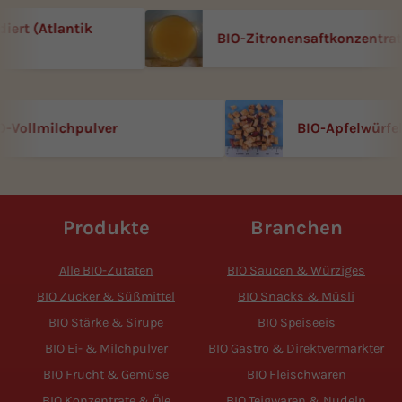
 (Atlantik
BIO-Zitronensaftkonzentrat
BIO-Vollmilchpulver
BIO-Apfelw
Produkte
Branchen
Alle BIO-Zutaten
BIO Saucen & Würziges
BIO Zucker & Süßmittel
BIO Snacks & Müsli
BIO Stärke & Sirupe
BIO Speiseeis
BIO Ei- & Milchpulver
BIO Gastro & Direktvermarkter
BIO Frucht & Gemüse
BIO Fleischwaren
BIO Konzentrate & Öle
BIO Teigwaren & Nudeln