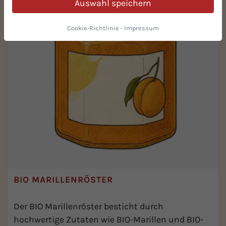
Auswahl speichern
Cookie-Richtlinie
·
Impressum
BIO MARILLENRÖSTER
Der BIO Marillenröster besticht durch
hochwertige Zutaten wie BIO-Marillen und BIO-