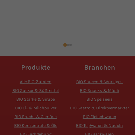
Produkte
Branchen
Alle BIO-Zutaten
BIO Saucen & Würziges
BIO Zucker & Süßmittel
BIO Snacks & Müsli
BIO Stärke & Sirupe
BIO Speiseeis
BIO Ei- & Milchpulver
BIO Gastro & Direktvermarkter
BIO Frucht & Gemüse
BIO Fleischwaren
BIO Konzentrate & Öle
BIO Teigwaren & Nudeln
BIO Farbgebung
BIO Backwaren