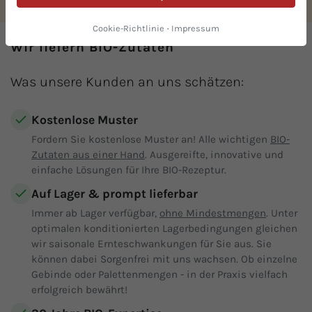
Cookie-Richtlinie
·
Impressum
Wir liefern BIO-Zutaten
Was unsere Kunden an uns schätzen:
Kostenlose Muster
Fordern Sie kostenlose Muster an! Alle wichtigen
BIO-
Zutaten aus einer Hand
. Ausgereifte, innovative und
einfache Lösungen für Ihre BIO-Rezeptur.
Auf Lager & prompt lieferbar
Immer ab Lager verfügbar,
ohne Mindestmengen
. Unter
optimalen konditionierten Lagerbedingungen gleichen
wir saisonale Ernteschwankungen für Sie aus. Sie
können dabei Sorgenfrei mit uns wachsen. Ob einzelne
Gebinde oder Palettenmengen - in der Praxis vielfach
erfolgreich bewährt!