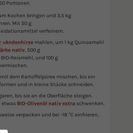
50 Portionen
um Kochen bringen und 3,5 kg
ren. Mit 50 g
xidationsmittel verfeinern.
r =Andenhirse
mahlen, um 1 kg Quinoamehl
ärke nativ
, 500 g
g BIO-Reismehl, und 100 g
vermischen.
mit dem Kartoffelpüree mischen, bis ein
 formen und in kleine Stücke schneiden.
en, bis sie an die Oberfläche steigen.
t etwas
BIO-Olivenöl nativ extra
schwenken.
eise verpacken und bei -18 °C einfrieren,