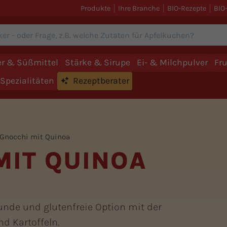
Produkte
Ihre Branche
BIO-Rezepte
BIO
r & Süßmittel
Stärke & Sirupe
Ei- & Milchpulver
Fr
Spezialitäten
Rezeptberater
 Gnocchi mit Quinoa
MIT QUINOA
unde und glutenfreie Option mit der
d Kartoffeln.