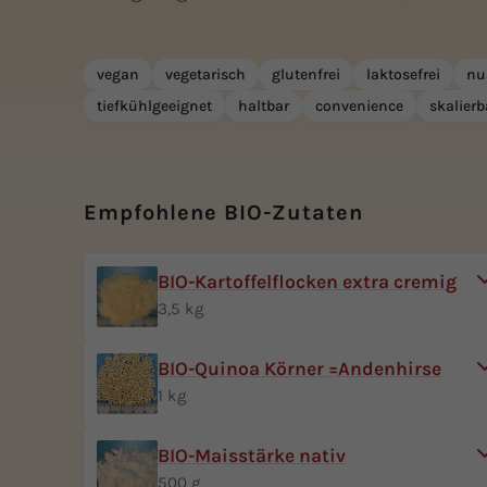
vegan
vegetarisch
glutenfrei
laktosefrei
nu
tiefkühlgeeignet
haltbar
convenience
skalierb
Empfohlene BIO-Zutaten
BIO-Kartoffelflocken extra cremig
3,5 kg
BIO-Quinoa Körner =Andenhirse
1 kg
BIO-Maisstärke nativ
500 g