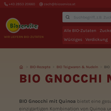
+43 2853 20660
zach@bioservice.at
Suche
Alle BIO-Zutaten
Zucke
WIR LIEFERN BIO-ZUTATEN
Würziges
Verdickung
BIO-Rezepte
BIO Teigwaren & Nudeln
BIO
BIO GNOCCHI 
BIO Gnocchi mit Quinoa
bietet eine ges
einzigartigen Kombination von Quinoa un