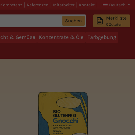
-Kompetenz
Referenzen
Mitarbeiter
Kontakt
Deutsch
Merkliste
Suchen
0
Zutaten
ucht & Gemüse
Konzentrate & Öle
Farbgebung