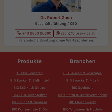
Dr. Robert Zach
Geschäftsführung / CEO
+43 2853 20660
zach@bioservice.at
Persönliche Beratung
ohne Warteschleifen
.
Produkte
Branchen
Alle BIO-Zutaten
BIO Saucen & Würziges
BIO Zucker & Süßmittel
BIO Snacks & Müsli
BIO Stärke & Sirupe
BIO Speiseeis
BIO Ei- & Milchpulver
BIO Gastro & Direktvermarkter
BIO Frucht & Gemüse
BIO Fleischwaren
BIO Konzentrate & Öle
BIO Teigwaren & Nudeln