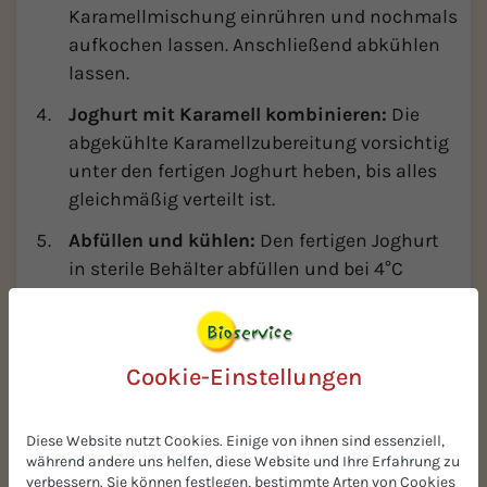
Karamellmischung einrühren und nochmals
aufkochen lassen. Anschließend abkühlen
lassen.
Joghurt mit Karamell kombinieren:
Die
abgekühlte Karamellzubereitung vorsichtig
unter den fertigen Joghurt heben, bis alles
gleichmäßig verteilt ist.
Abfüllen und kühlen:
Den fertigen Joghurt
in sterile Behälter abfüllen und bei 4°C
lagern. Der Joghurt ist bis zu 10 Tage haltbar.
Rezeptberater
Cookie-Einstellungen
Diese Website nutzt Cookies. Einige von ihnen sind essenziell,
während andere uns helfen, diese Website und Ihre Erfahrung zu
verbessern. Sie können festlegen, bestimmte Arten von Cookies