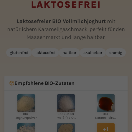
LAKTOSEFREI
Laktosefreier BIO Vollmilchjoghurt
mit
natürlichem Karamellgeschmack, perfekt für den
Massenmarkt und lange haltbar.
glutenfrei
laktosefrei
haltbar
skalierbar
cremig
Empfohlene BIO-Zutaten
BIO-
BIO-Zucker
BIO-
Joghurtpulver
weiß (=BIO-
Karamellsirup
Rübenzuc...
mild
+1