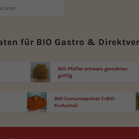
mackserlebnis.
Zutaten
aten für BIO Gastro & Direktve
BIO-Pfeffer schwarz gemahlen
griffig
BIO-Curcumapulver (=BIO-
Kurkuma)