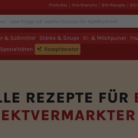
Produkte
Ihre Branche
BIO-Rezepte
BIO
r & Süßmittel
Stärke & Sirupe
Ei- & Milchpulver
Fr
Spezialitäten
Rezeptberater
LLE REZEPTE FÜR
REKTVERMARKTER