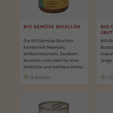
BIO GEMÜSE BOUILLON
BIO 
(BU
Die BIO Gemüse Bouillon
BIO G
kombiniert Meersalz,
Butter
Vollkornreismehl, Zwiebeln,
indust
Karotten und mehr für eine
lange 
köstliche und haltbare Brühe.
15 Zutaten
1 Z