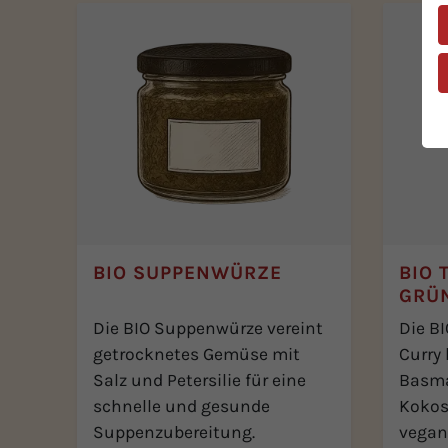
BIO SUPPENWÜRZE
BIO 
GRÜ
Die BIO Suppenwürze vereint
Die B
getrocknetes Gemüse mit
Curry 
Salz und Petersilie für eine
Basma
schnelle und gesunde
Kokos
Suppenzubereitung.
vegane