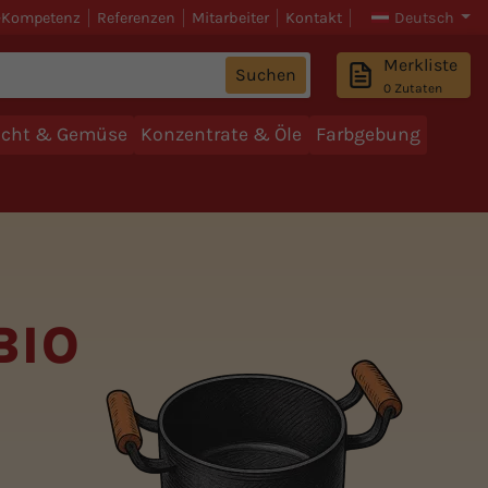
-Kompetenz
Referenzen
Mitarbeiter
Kontakt
Deutsch
Merkliste
Suchen
0
Zutaten
ucht & Gemüse
Konzentrate & Öle
Farbgebung
BIO