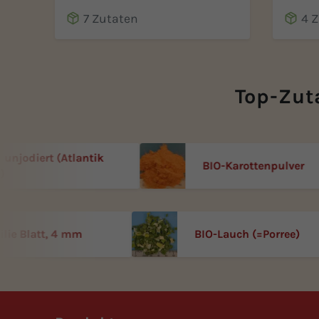
Gesch
7 Zutaten
4 
Top-Zut
jodiert (Atlantik
BIO-Karottenpulver
ersilie Blatt, 4 mm
BIO-Lauch (=Porree)