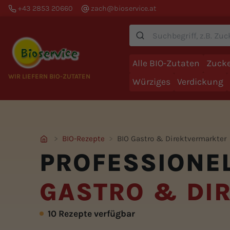
+43 2853 20660
zach@bioservice.at
Suche
Alle BIO-Zutaten
Zucke
WIR LIEFERN BIO-ZUTATEN
Würziges
Verdickung
BIO-Rezepte
BIO Gastro & Direktvermarkter
PROFESSIONE
GASTRO & DI
10 Rezepte verfügbar