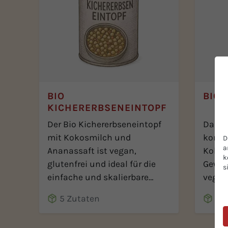
BIO
BIO 
KICHERERBSENEINTOPF
Der Bio Kichererbseneintopf
Das B
mit Kokosmilch und
kombi
D
a
Ananassaft ist vegan,
Kokos
k
glutenfrei und ideal für die
Gewür
s
einfache und skalierbare
vegane
Zubereitung.
Buffe
5 Zutaten
5 
Veran