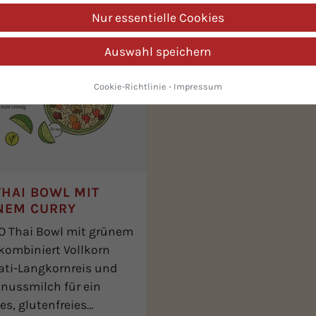
Nur essentielle Cookies
Auswahl speichern
Cookie-Richtlinie
·
Impressum
THAI BOWL MIT
NEM CURRY
IO Thai Bowl mit grünem
kombiniert Vollkorn
ti-Langkornreis und
nussmilch für ein
s, glutenfreies