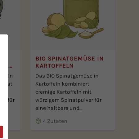
BIO SPINATGEMÜSE IN
 AB
KARTOFFELN
ffeln-
Das BIO Spinatgemüse in
Monat
Kartoffeln kombiniert
cremige Kartoffeln mit
ch für
würzigem Spinatpulver für
eine haltbare und
tiefkühlgeeignete Mahlzeit.
4 Zutaten