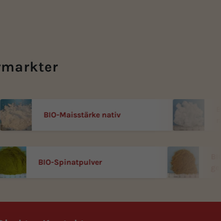
rmarkter
BIO-
BIO-Maisstärke nativ
nati
BIO-Spinatpulver