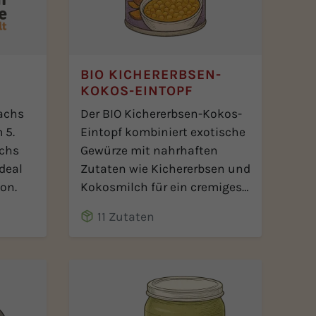
S
BIO KICHERERBSEN-
KOKOS-EINTOPF
Lachs
Der BIO Kichererbsen-Kokos-
 5.
Eintopf kombiniert exotische
achs
Gewürze mit nahrhaften
deal
Zutaten wie Kichererbsen und
ion.
Kokosmilch für ein cremiges
Geschmackserlebnis.
11 Zutaten