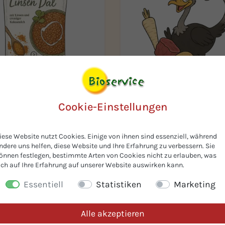
LINSEN DAL
BIO PASTINAKE-
KARTOFFELN-RIND,
Cookie-Einstellungen
DEM 5. MONAT
IO Linsen Dal
Das BIO Pastinake-Karto
niert Linsen mit
Rind Rezept ab dem 5. 
iese Website nutzt Cookies. Einige von ihnen sind essenziell, während
ndere uns helfen, diese Website und Ihre Erfahrung zu verbessern. Sie
milch und exotischen
kombiniert Pastinaken,
önnen festlegen, bestimmte Arten von Cookies nicht zu erlauben, was
zen für ein cremiges,
Kartoffeln und Rindfleis
ich auf Ihre Erfahrung auf unserer Website auswirken kann.
s Gericht, perfekt für
eine nährstoffreiche
Essentiell
Statistiken
Marketing
ts und große
Babynahrung.
Zutaten
2 Zutaten
staltungen.
Alle akzeptieren