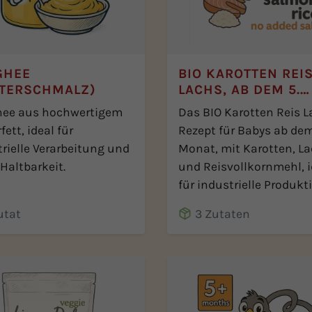
GHEE
BIO KAROTTEN REI
TTERSCHMALZ)
LACHS, AB DEM 5.
MONAT
hee aus hochwertigem
Das BIO Karotten Reis 
fett, ideal für
Rezept für Babys ab dem
rielle Verarbeitung und
Monat, mit Karotten, L
Haltbarkeit.
und Reisvollkornmehl, i
für industrielle Produkt
utat
3 Zutaten